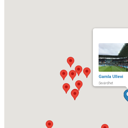
Gamla Ullevi
Sevärdhet