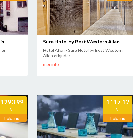
in
Sure Hotel by Best Western Allen
r en
Hotel Allen - Sure Hotel by Best Western
Allen erbjuder...
mer info
1293.99
1117.12
kr
kr
boka nu
boka nu