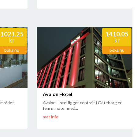
1021.25
1410.05
kr
kr
boka nu
boka nu
Avalon Hotel
 området
Avalon Hotel ligger centralt i Göteborg en
fem minuter med...
mer info