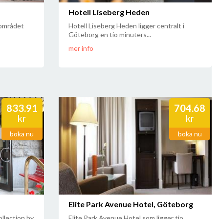
Hotell Liseberg Heden
 området
Hotell Liseberg Heden ligger centralt i
Göteborg en tio minuters...
mer info
833.91
704.68
kr
kr
boka nu
boka nu
Elite Park Avenue Hotel, Göteborg
llection by
Elite Park Avenue Hotel som ligger tio