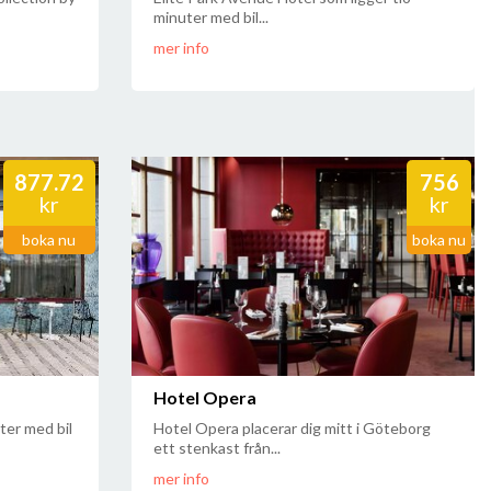
minuter med bil...
mer info
877.72
756
kr
kr
boka nu
boka nu
Hotel Opera
ter med bil
Hotel Opera placerar dig mitt i Göteborg
ett stenkast från...
mer info