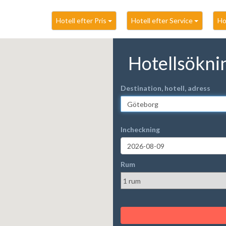
Hotell efter Pris
Hotell efter Service
Ho
Hotellsökni
Destination, hotell, adress
Incheckning
Rum