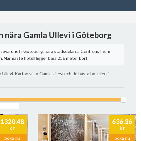
n nära Gamla Ullevi i Göteborg
r sevärdhet i Göteborg, nära stadsdelarna Centrum, Inom
. Närmaste hotell ligger bara 256 meter bort.
 Ullevi. Kartan visar Gamla Ullevi och de bästa hotellen i
1320.48
636.36
kr
kr
boka nu
boka nu