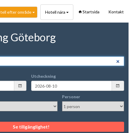
Startsida
Kontakt
tell efter område
Hotell nära
ng Göteborg
Utcheckning
Personer
Se tillgänglighet!