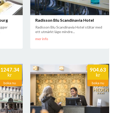
burg
Radisson Blu Scandinavia Hotel
igger
Radisson Blu Scandinavia Hotel ståtar med
.
ett utmärkt läge mindre...
mer info
1247.34
904.63
kr
kr
boka nu
boka nu