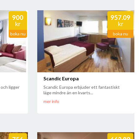
900
957.09
kr
kr
boka nu
boka nu
Scandic Europa
och ligger
Scandic Europa erbjuder ett fantastiskt
läge mindre än en kvarts...
mer info